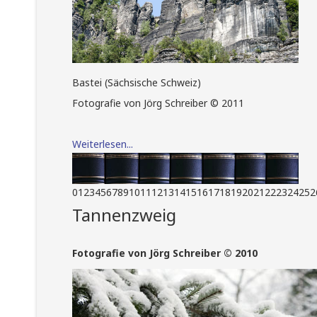
Bastei (Sächsische Schweiz)
Fotografie von Jörg Schreiber © 2011
Weiterlesen...
0
1
2
3
4
5
6
7
8
9
10
11
12
13
14
15
16
17
18
19
20
21
22
23
24
25
2
Tannenzweig
Fotografie von Jörg Schreiber © 2010
Brockhaus Biosphäre
Fotografie von Jörg Schreiber © 2009