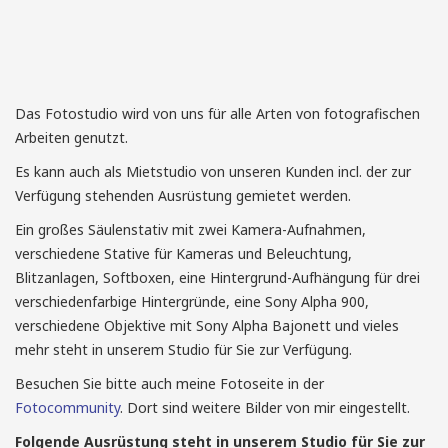
Das Fotostudio wird von uns für alle Arten von fotografischen
Dampflok-Rad
Arbeiten genutzt.
Fotografie von Jörg Schreiber © 2010
Es kann auch als Mietstudio von unseren Kunden incl. der zur
Verfügung stehenden Ausrüstung gemietet werden.
Weiterlesen...
Ein großes Säulenstativ mit zwei Kamera-Aufnahmen,
verschiedene Stative für Kameras und Beleuchtung,
Blitzanlagen, Softboxen, eine Hintergrund-Aufhängung für drei
verschiedenfarbige Hintergründe, eine Sony Alpha 900,
verschiedene Objektive mit Sony Alpha Bajonett und vieles
mehr steht in unserem Studio für Sie zur Verfügung.
Besuchen Sie bitte auch meine Fotoseite in der
Die Elbe
Fotocommunity
. Dort sind weitere Bilder von mir eingestellt.
Fotografie von Jörg Schreiber © 2011
Folgende Ausrüstung steht in unserem Studio für Sie zur