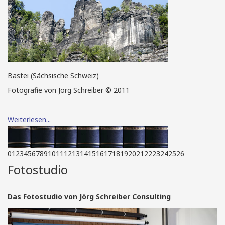
Bastei (Sächsische Schweiz)
Fotografie von Jörg Schreiber © 2011
Weiterlesen...
0
1
2
3
4
5
6
7
8
9
10
11
12
13
14
15
16
17
18
19
20
21
22
23
24
25
26
Fotostudio
Das Fotostudio von Jörg Schreiber Consulting
Brockhaus Biosphäre