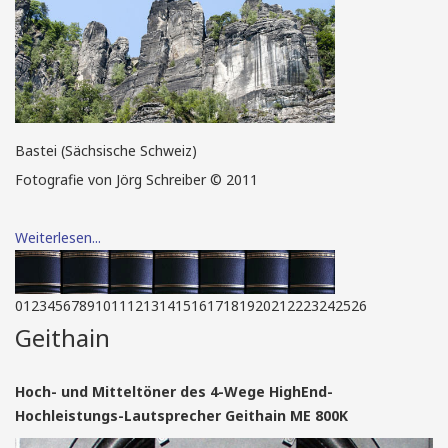
Bastei (Sächsische Schweiz)
Fotografie von Jörg Schreiber © 2011
Weiterlesen...
0
1
2
3
4
5
6
7
8
9
10
11
12
13
14
15
16
17
18
19
20
21
22
23
24
25
26
Geithain
Hoch- und Mitteltöner des 4-Wege HighEnd-
Hochleistungs-Lautsprecher Geithain ME 800K
Brockhaus Biosphäre