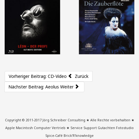
Blu-Rays „Léon der Profi“ und „Die Zauberflöte“
Weiterlesen...
Vorheriger Beitrag: CD-Video
Zurück
CD-Video
Nächster Beitrag: Aeolus
Weiter
CD-Video Singles von „Deep Purple“ und „Dire
Straits“
Weiterlesen...
Copyright © 2011-2017 Jörg Schreiber Consulting ★ Alle Rechte vorbehalten ★
Apple Macintosh Computer Vertrieb ★ Service Support Gutachten Fotostudio
Spice-Café Brick'R'knowledge