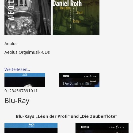
Aeolus
Aeolus Orgelmusik-CDs
Weiterlesen...
0
1
2
3
4
5
6
7
8
9
10
11
Blu-Ray
Blu-Rays „Léon der Profi“ und „Die Zauberflöte“
Blu-Ray